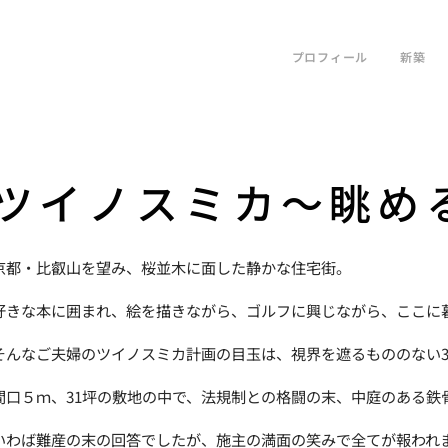
プロフィール
新築
ツイノスミカ～眺め
京都・比叡山を望み、桜並木に面した静かな住宅街。
好きな本に囲まれ、絵を描きながら、ゴルフに興じながら、ここに
そんなご夫婦のツイノスミカ計画の目玉は、視界を遮るもののない
間口５ｍ、31坪の敷地の中で、法規制との格闘の末、中庭のある鉄
いわば難産の末の回答でしたが、施主の満面の笑みで全てが報われ